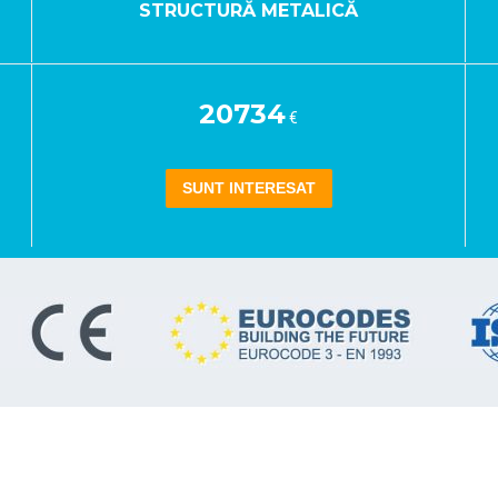
STRUCTURĂ METALICĂ
20734
€
SUNT INTERESAT