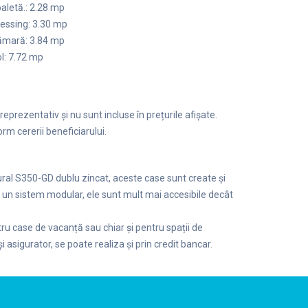
aletă.: 2.28 mp
essing: 3.30 mp
ămară: 3.84 mp
l: 7.72 mp
eprezentativ și nu sunt incluse în prețurile afișate.
rm cererii beneficiarului.
tural S350-GD dublu zincat, aceste case sunt create și
e un sistem modular, ele sunt mult mai accesibile decât
tru case de vacanță sau chiar și pentru spații de
i asigurator, se poate realiza și prin credit bancar.