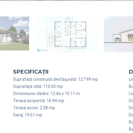
SPECIFICAȚII
D
:
Suprafață construită desfășurată: 127.99 mp
Li
Suprafață utilă: 110.60 mp
Bu
Dimensiune clădire: 12.66 x 10.11 m
Lo
Terasă acoperită: 16.94 mp
Do
Terasă acces: 2.28 mp
Do
Garaj: 19.61 mp
Do
Ba
Ba