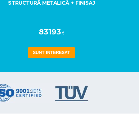
STRUCTURĂ METALICĂ + FINISAJ
83193
€
SUNT INTERESAT