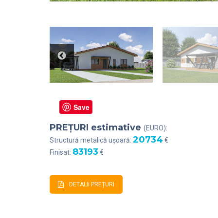
Save
PREȚURI estimative
(EURO):
20734
Structură metalică ușoară:
€
83193
Finisat:
€
DETALII PREȚURI