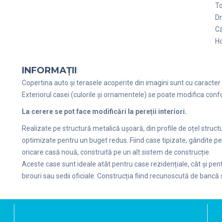
To
Dr
C
Ho
INFORMAȚII
:
Copertina auto și terasele acoperite din imagini sunt cu caracter r
Exteriorul casei (culorile și ornamentele) se poate modifica confo
La cerere se pot face modificări la pereții interiori.
Realizate pe structură metalică ușoară, din profile de oțel struc
optimizate pentru un buget redus. Fiind case tipizate, gândite p
oricare casă nouă, construită pe un alt sistem de construcție.
Aceste case sunt ideale atât pentru case rezidențiale, cât și pen
birouri sau sedii oficiale. Construcția fiind recunoscută de bancă ș