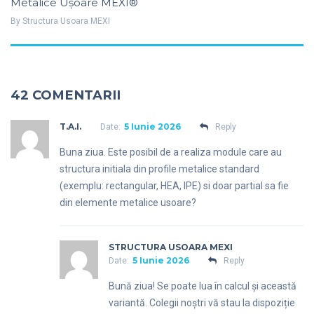
Metalice Uşoare MEXI®
By
Structura Usoara MEXI
42 COMENTARII
T.A.I.
5 Iunie 2026
Date:
Reply
Buna ziua. Este posibil de a realiza module care au
structura initiala din profile metalice standard
(exemplu: rectangular, HEA, IPE) si doar partial sa fie
din elemente metalice usoare?
STRUCTURA USOARA MEXI
5 Iunie 2026
Date:
Reply
Bună ziua! Se poate lua în calcul și această
variantă. Colegii noștri vă stau la dispoziție