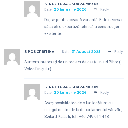
STRUCTURA USOARA MEXI®
20 Ianuarie 2026
Date:
Reply
Da, se poate această variantă. Este necesar
să aveți o expertiză tehnică a construcției
existente.
SIPOS CRISTINA
31 August 2025
Date:
Reply
Suntem interesați de un proiect de casă , în jud Bihor (
Valea Finișului)
STRUCTURA USOARA MEXI®
20 Ianuarie 2026
Date:
Reply
Aveți posibilitatea de a lua legătura cu
colegul nostru de la departamentul vânzări,
Szilárd Palásti, tel.: +40 749 011 448.