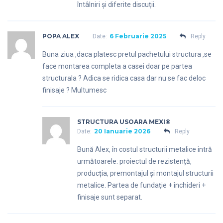
întâlniri și diferite discuții.
POPA ALEX
6 Februarie 2025
Date:
Reply
Buna ziua ,daca platesc pretul pachetului structura ,se
face montarea completa a casei doar pe partea
structurala ? Adica se ridica casa dar nu se fac deloc
finisaje ? Multumesc
STRUCTURA USOARA MEXI®
20 Ianuarie 2026
Date:
Reply
Bună Alex, în costul structurii metalice intră
următoarele: proiectul de rezistență,
producția, premontajul și montajul structurii
metalice. Partea de fundație + închideri +
finisaje sunt separat.