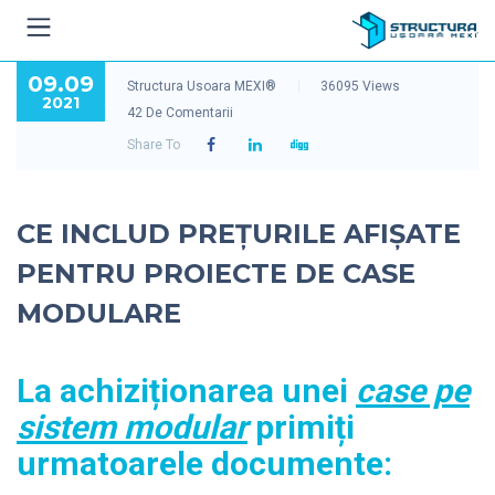
09.09
Structura Usoara MEXI®
36095 Views
2021
42 De Comentarii
Share To
CE INCLUD PREȚURILE AFIȘATE
PENTRU PROIECTE DE CASE
MODULARE
La achiziționarea unei
case pe
sistem modular
primiți
urmatoarele documente: