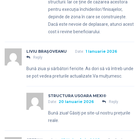
structurii. Iar ce ține de cazarea acestora
pentru execuția închiderilor/finisajelor,
depinde de zona în care se construiește.
Dacă este nevoie de deplasare, atunci acest
cost ii revine beneficiarului.
LIVIU BRAȘOVEANU
1 Ianuarie 2026
Date:
Reply
Bună ziua și sărbători fericite. As dori să vă întreb unde
se pot vedea preturile actualizate.Va mulțumesc.
STRUCTURA USOARA MEXI®
20 Ianuarie 2026
Date:
Reply
Bună ziua! Găsiți pe site-ul nostru prețurile
reale.