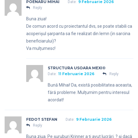
POENARU MIHAI
9 Februarie 2026
Date:
Reply
Buna ziua!
De comun acord cu proiectantul dvs, se poate stabili ca
acoperișul șarpanta sa fie realizat din lemn (in sarcina
beneficiarului)?
Va mulțumesc!
STRUCTURA USOARA MEXI®
11 Februarie 2026
Date:
Reply
Bună Mihai! Da, există posibilitatea aceasta,
fără probleme. Mulțumim pentru interesul
acordat!
FEDOT STEFAN
9 Februarie 2026
Date:
Reply
Buna ziua. Pe șuruburi Krinner a ți avut lucrări. ? și dacă