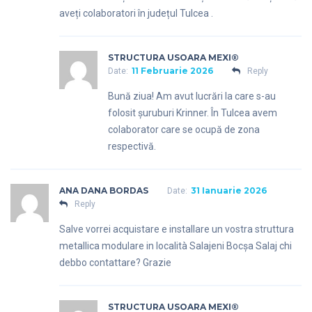
aveți colaboratori în județul Tulcea .
STRUCTURA USOARA MEXI®
11 Februarie 2026
Date:
Reply
Bună ziua! Am avut lucrări la care s-au
folosit șuruburi Krinner. În Tulcea avem
colaborator care se ocupă de zona
respectivă.
ANA DANA BORDAS
31 Ianuarie 2026
Date:
Reply
Salve vorrei acquistare e installare un vostra struttura
metallica modulare in località Salajeni Bocșa Salaj chi
debbo contattare? Grazie
STRUCTURA USOARA MEXI®