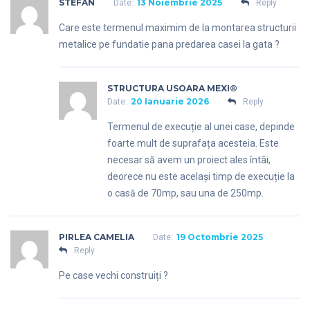
STEFAN
13 Noiembrie 2025
Date:
Reply
Care este termenul maximim de la montarea structurii
metalice pe fundatie pana predarea casei la gata ?
STRUCTURA USOARA MEXI®
20 Ianuarie 2026
Date:
Reply
Termenul de execuție al unei case, depinde
foarte mult de suprafața acesteia. Este
necesar să avem un proiect ales întâi,
deorece nu este același timp de execuție la
o casă de 70mp, sau una de 250mp.
PIRLEA CAMELIA
19 Octombrie 2025
Date:
Reply
Pe case vechi construiți ?