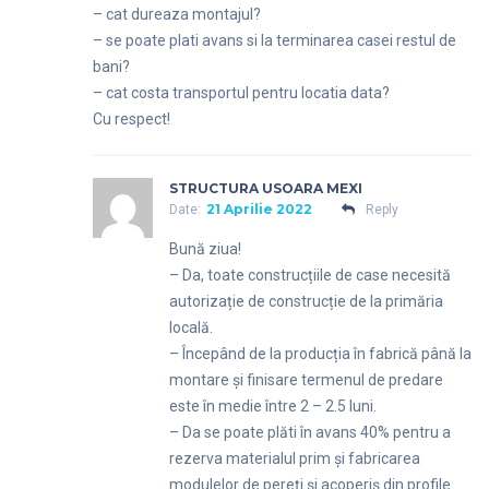
– cat dureaza montajul?
– se poate plati avans si la terminarea casei restul de
bani?
– cat costa transportul pentru locatia data?
Cu respect!
STRUCTURA USOARA MEXI
21 Aprilie 2022
Date:
Reply
Bună ziua!
– Da, toate construcțiile de case necesită
autorizație de construcție de la primăria
locală.
– Începând de la producția în fabrică până la
montare și finisare termenul de predare
este în medie între 2 – 2.5 luni.
– Da se poate plăti în avans 40% pentru a
rezerva materialul prim și fabricarea
modulelor de pereți și acoperiș din profile