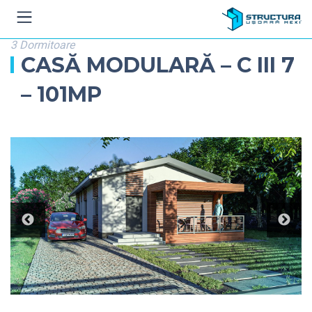
3 Dormitoare
CASĂ MODULARĂ – C III 7
– 101MP