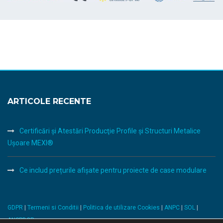
ARTICOLE RECENTE
Certificări şi Atestări Producţie Profile şi Structuri Metalice
Uşoare MEXI®
Ce includ prețurile afișate pentru proiecte de case modulare
GDPR
|
Termeni si Conditii
|
Politica de utilizare Cookies
|
ANPC
|
SOL
|
ANSPDCP