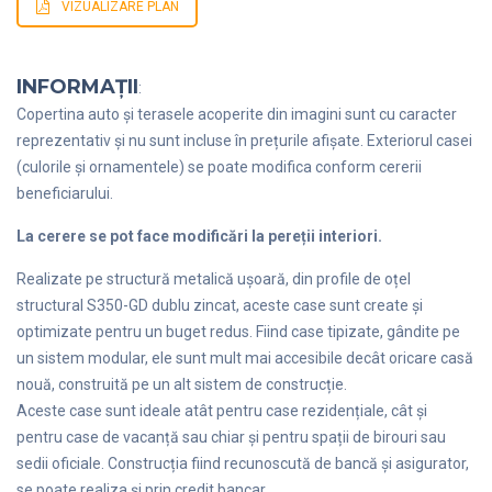
VIZUALIZARE PLAN
INFORMAȚII
:
Copertina auto și terasele acoperite din imagini sunt cu caracter
reprezentativ și nu sunt incluse în prețurile afișate. Exteriorul casei
(culorile și ornamentele) se poate modifica conform cererii
beneficiarului.
La cerere se pot face modificări la pereții interiori.
Realizate pe structură metalică ușoară, din profile de oțel
structural S350-GD dublu zincat, aceste case sunt create și
optimizate pentru un buget redus. Fiind case tipizate, gândite pe
un sistem modular, ele sunt mult mai accesibile decât oricare casă
nouă, construită pe un alt sistem de construcție.
Aceste case sunt ideale atât pentru case rezidențiale, cât și
pentru case de vacanță sau chiar și pentru spații de birouri sau
sedii oficiale. Construcția fiind recunoscută de bancă și asigurator,
se poate realiza și prin credit bancar.