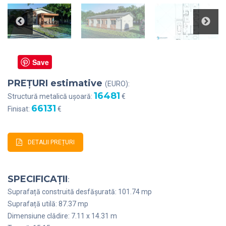
Save
PREȚURI estimative
(EURO):
16481
Structură metalică ușoară:
€
66131
Finisat:
€
DETALII PREȚURI
SPECIFICAȚII
:
Suprafață construită desfășurată: 101.74 mp
Suprafață utilă: 87.37 mp
Dimensiune clădire: 7.11 x 14.31 m