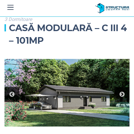
3 Dormitoare
CASĂ MODULARĂ – C III 4
– 101MP