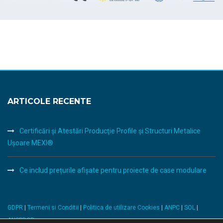
ARTICOLE RECENTE
Certificări şi Atestări Producţie Profile şi Structuri Metalice
Uşoare MEXI®
Ce includ prețurile afișate pentru proiecte de case modulare
GDPR
|
Termeni si Conditii
|
Politica de utilizare Cookies
|
ANPC
|
SOL
|
ANSPDCP