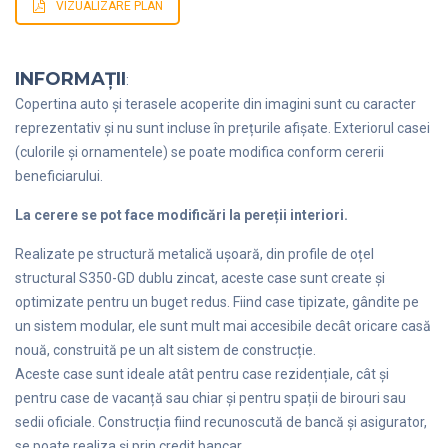
VIZUALIZARE PLAN
INFORMAȚII
:
Copertina auto și terasele acoperite din imagini sunt cu caracter
reprezentativ și nu sunt incluse în prețurile afișate. Exteriorul casei
(culorile și ornamentele) se poate modifica conform cererii
beneficiarului.
La cerere se pot face modificări la pereții interiori.
Realizate pe structură metalică ușoară, din profile de oțel
structural S350-GD dublu zincat, aceste case sunt create și
optimizate pentru un buget redus. Fiind case tipizate, gândite pe
un sistem modular, ele sunt mult mai accesibile decât oricare casă
nouă, construită pe un alt sistem de construcție.
Aceste case sunt ideale atât pentru case rezidențiale, cât și
pentru case de vacanță sau chiar și pentru spații de birouri sau
sedii oficiale. Construcția fiind recunoscută de bancă și asigurator,
se poate realiza și prin credit bancar.