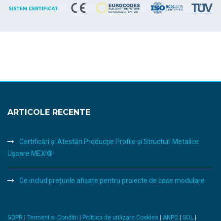
ARTICOLE RECENTE
Certificări şi Atestări Producţie Profile şi Structuri Metalice
Uşoare MEXI®
Ce includ prețurile afișate pentru proiecte de case modulare
GDPR
|
Termeni si Conditii
|
Politica de utilizare Cookies
|
ANPC
|
SOL
|