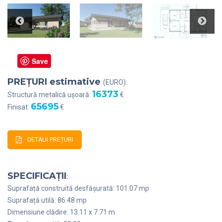
Save
PREȚURI estimative
(EURO):
16373
Structură metalică ușoară:
€
65695
Finisat:
€
DETALII PREȚURI
SPECIFICAȚII
:
Suprafață construită desfășurată: 101.07 mp
Suprafață utilă: 86.48 mp
Dimensiune clădire: 13.11 x 7.71 m