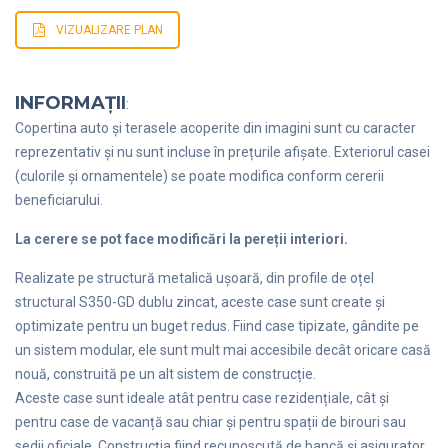
VIZUALIZARE PLAN
INFORMAȚII
:
Copertina auto și terasele acoperite din imagini sunt cu caracter
reprezentativ și nu sunt incluse în prețurile afișate. Exteriorul casei
(culorile și ornamentele) se poate modifica conform cererii
beneficiarului.
La cerere se pot face modificări la pereții interiori.
Realizate pe structură metalică ușoară, din profile de oțel
structural S350-GD dublu zincat, aceste case sunt create și
optimizate pentru un buget redus. Fiind case tipizate, gândite pe
un sistem modular, ele sunt mult mai accesibile decât oricare casă
nouă, construită pe un alt sistem de construcție.
Aceste case sunt ideale atât pentru case rezidențiale, cât și
pentru case de vacanță sau chiar și pentru spații de birouri sau
sedii oficiale. Construcția fiind recunoscută de bancă și asigurator,