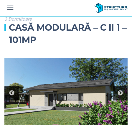
3 Dormitoare
CASĂ MODULARĂ – C II 1 –
101MP