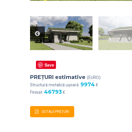
Save
PREȚURI estimative
(EURO):
9974
Structură metalică ușoară:
€
46793
Finisat:
€
DETALII PREȚURI