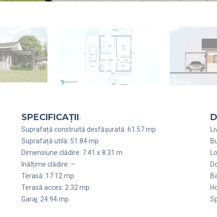
SPECIFICAȚII
D
:
Suprafață construită desfășurată: 61.57 mp
Li
Suprafață utilă: 51.84 mp
Bu
Dimensiune clădire: 7.41 x 8.31 m
Lo
Inălțime clădire: –
Do
Terasă: 17.12 mp
Ba
Terasă acces: 2.32 mp
Ho
Garaj: 24.94 mp
Sp