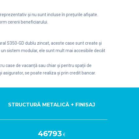
eprezentativ și nu sunt incluse în prețurile afișate.
rm cererii beneficiarului.
tural S350-GD dublu zincat, aceste case sunt create și
e un sistem modular, ele sunt mult mai accesibile decât
tru case de vacanță sau chiar și pentru spații de
i asigurator, se poate realiza și prin credit bancar.
STRUCTURĂ METALICĂ + FINISAJ
46793
€