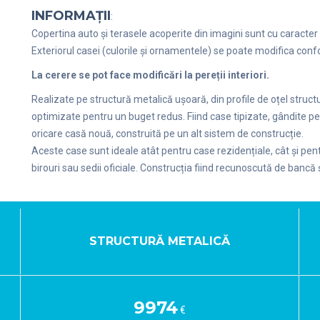
INFORMAȚII
:
Copertina auto și terasele acoperite din imagini sunt cu caracter r
Exteriorul casei (culorile și ornamentele) se poate modifica confo
La cerere se pot face modificări la pereții interiori.
Realizate pe structură metalică ușoară, din profile de oțel struc
optimizate pentru un buget redus. Fiind case tipizate, gândite p
oricare casă nouă, construită pe un alt sistem de construcție.
Aceste case sunt ideale atât pentru case rezidențiale, cât și pen
birouri sau sedii oficiale. Construcția fiind recunoscută de bancă ș
STRUCTURĂ METALICĂ
9974
€