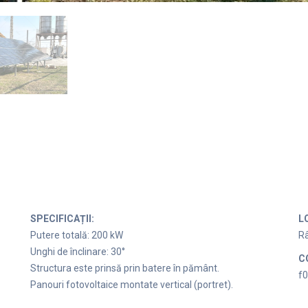
SPECIFICAȚII:
L
Putere totală: 200 kW
Râ
Unghi de înclinare: 30°
C
Structura este prinsă prin batere în pământ.
f
Panouri fotovoltaice montate vertical (portret).