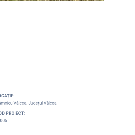
OCAȚIE:
mnicu Vâlcea, Județul Vâlcea
OD PROIECT:
0005