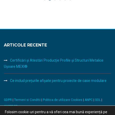
ARTICOLE RECENTE
Certificări şi Atestări Producţie Profile şi Structuri Metalice
Uşoare MEXI®
Ce includ prețurile afișate pentru proiecte de case modulare
GDPR
|
Termeni si Conditii
|
Politica de utilizare Cookies
|
ANPC
|
SOL
|
ANSPDCP
Folosim cookie-uri pentru a vă oferi cea mai bună experiență pe