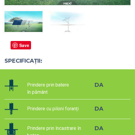
Save
SPECIFICAȚII:
DA
Prindere prin batere
în pământ
DA
Prindere cu piloni foranți
DA
Prindere prin încastrare în