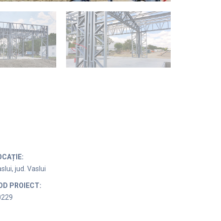
OCAȚIE:
slui, jud. Vaslui
OD PROIECT:
0229