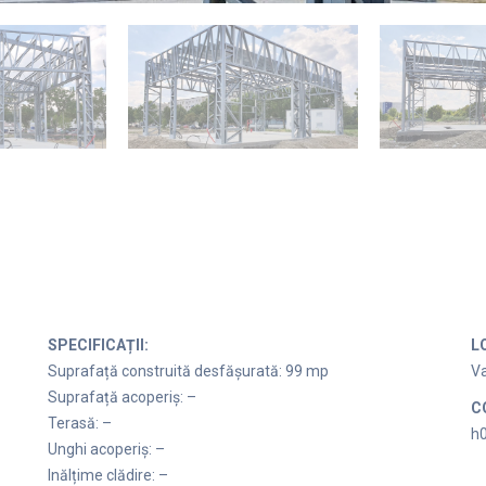
SPECIFICAȚII:
L
Suprafață construită desfășurată: 99 mp
Va
Suprafață acoperiș: –
C
Terasă: –
h
Unghi acoperiș: –
Inălțime clădire: –