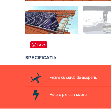
Save
SPECIFICAȚII:
Fixare cu șurub de acoperiș
Putere panouri solare