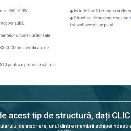
între 350-700W.
◆ Include toată feroneria și eleme
◆ Structura de susținere se poate
 acoperișului.
fotovoltaice de pe piață.
mentelor și conexiunilor sale.
 S350-GD prin certificate de
M310 pentru o protecție cât mai
de acest tip de structură, dați CLI
larului de înscriere, unul dintre membrii echipei noastre