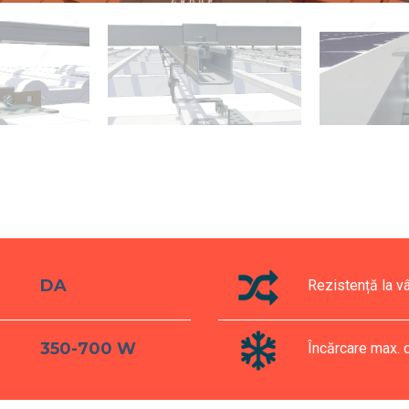
DA
Rezistență la v
350-700 W
Încărcare max.