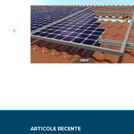
Pe Acoperiș Înclinat
ORARE
PRINDERE CU ȘURUB DE ANCORARE
– ȚIGLĂ METALICĂ • ASA-TM
ARTICOLE RECENTE