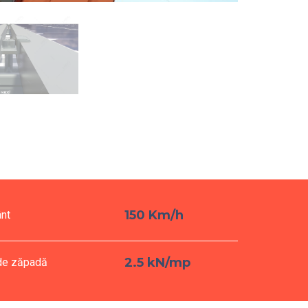
150 Km/h
ânt
2.5 kN/mp
 de zăpadă