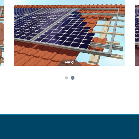
Pe Acoperiș Înclinat
PRINDERE CU ȘURUB DE ANCORARE
– ȚIGLĂ CERAMICĂ • ASA-TC