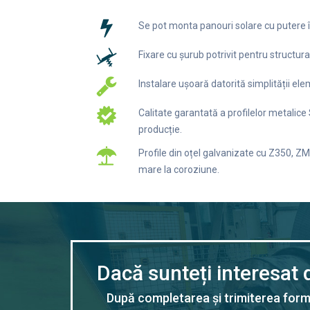
Se pot monta panouri solare cu putere 
Fixare cu șurub potrivit pentru structura
Instalare ușoară datorită simplității ele
Calitate garantată a profilelor metalice
producție.
Profile din oțel galvanizate cu Z350, Z
mare la coroziune.
Dacă sunteți interesat 
După completarea și trimiterea formu