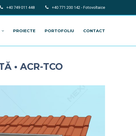
+40 749 011 448
+40 771 200 142 - Fotovoltaice
PROIECTE
PORTOFOLIU
CONTACT
TĂ • ACR-TCO