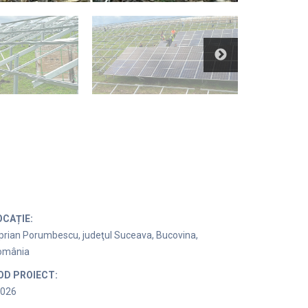
OCAȚIE:
prian Porumbescu, judeţul Suceava, Bucovina,
omânia
OD PROIECT:
0026