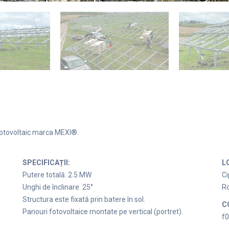
 fotovoltaic marca MEXI®.
SPECIFICAȚII:
L
Putere totală: 2.5 MW
Ci
Unghi de înclinare: 25°
R
Structura este fixată prin batere în sol.
C
Panouri fotovoltaice montate pe vertical (portret).
f