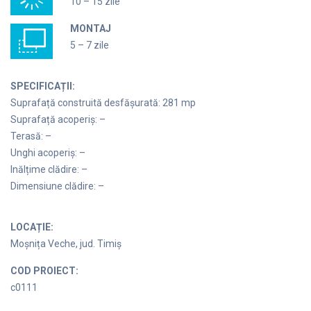
10 – 15 zile
MONTAJ
5 – 7 zile
SPECIFICAȚII:
Suprafață construită desfășurată: 281 mp
Suprafață acoperiș: –
Terasă: –
Unghi acoperiș: –
Inălțime clădire: –
Dimensiune clădire: –
LOCAȚIE:
Moșnița Veche, jud. Timiș
COD PROIECT:
c0111