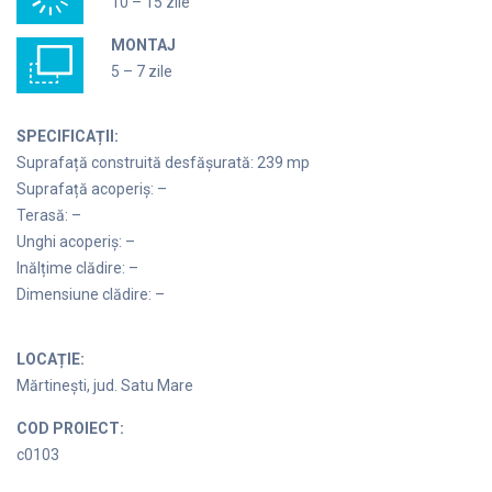
10 – 15 zile
MONTAJ
5 – 7 zile
SPECIFICAȚII:
Suprafață construită desfășurată: 239 mp
Suprafață acoperiș: –
Terasă: –
Unghi acoperiș: –
Inălțime clădire: –
Dimensiune clădire: –
LOCAȚIE:
Mărtinești, jud. Satu Mare
COD PROIECT:
c0103