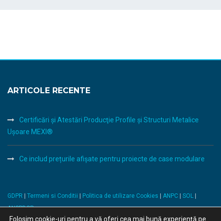
ARTICOLE RECENTE
Certificări şi Atestări Producţie Profile şi Structuri Metalice
Uşoare MEXI®
Ce includ prețurile afișate pentru proiecte de case modulare
GDPR
|
Termeni si Conditii
|
Politica de utilizare Cookies
|
ANPC
|
SOL
|
ANSPDCP
Folosim cookie-uri pentru a vă oferi cea mai bună experiență pe