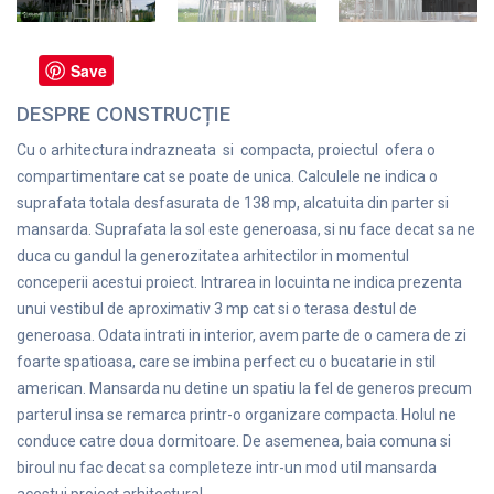
Save
DESPRE CONSTRUCȚIE
Cu o arhitectura indrazneata si compacta, proiectul ofera o
compartimentare cat se poate de unica. Calculele ne indica o
suprafata totala desfasurata de 138 mp, alcatuita din parter si
mansarda. Suprafata la sol este generoasa, si nu face decat sa ne
duca cu gandul la generozitatea arhitectilor in momentul
conceperii acestui proiect. Intrarea in locuinta ne indica prezenta
unui vestibul de aproximativ 3 mp cat si o terasa destul de
generoasa. Odata intrati in interior, avem parte de o camera de zi
foarte spatioasa, care se imbina perfect cu o bucatarie in stil
american. Mansarda nu detine un spatiu la fel de generos precum
parterul insa se remarca printr-o organizare compacta. Holul ne
conduce catre doua dormitoare. De asemenea, baia comuna si
biroul nu fac decat sa completeze intr-un mod util mansarda
acestui proiect arhitectural.