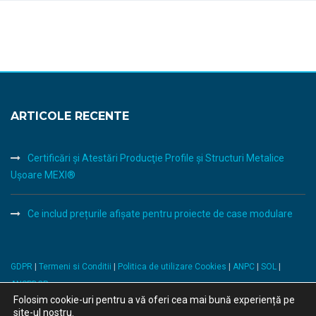
ARTICOLE RECENTE
Certificări şi Atestări Producţie Profile şi Structuri Metalice
Uşoare MEXI®
Ce includ prețurile afișate pentru proiecte de case modulare
GDPR
|
Termeni si Conditii
|
Politica de utilizare Cookies
|
ANPC
|
SOL
|
ANSPDCP
Folosim cookie-uri pentru a vă oferi cea mai bună experiență pe
site-ul nostru.