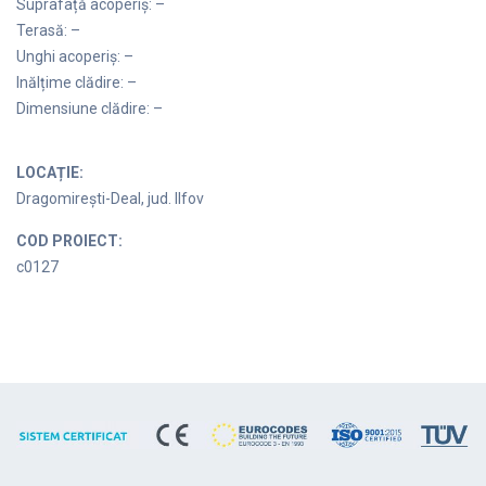
Suprafață acoperiș: –
Terasă: –
Unghi acoperiș: –
Inălțime clădire: –
Dimensiune clădire: –
LOCAȚIE:
Dragomirești-Deal, jud. Ilfov
COD PROIECT:
c0127